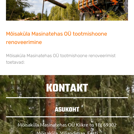
Mõisaküla Masinatehas OÜ tootmishoone
renoveerimine
Mõisaküla Masinatehas OÜ tootmishoone renoveerimist
toetavad:
KONTAKT
ASUKOHT
Mõisaküla Masinatehas OÜ Kiikre tn 1B, 69302
Mõisaküla, Viljandimaa, Eesti