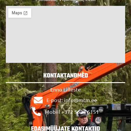
KONTAKTANDMED
Enno Lilleste
E-post: info@mtm.ee
Mobiil +372 5628 6151
EDASIMÜÜJATE KONTAKTID