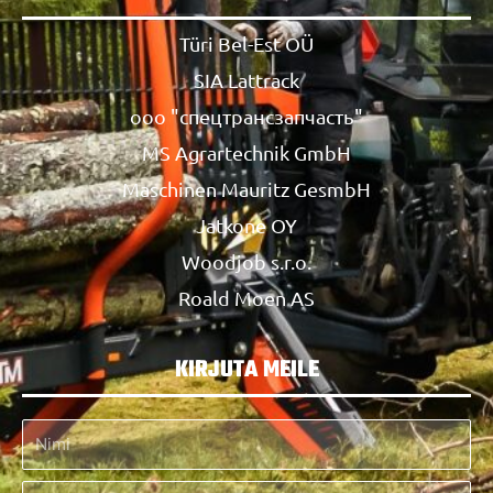
Türi Bel-Est OÜ
SIA Lattrack
ооо "спецтрансзапчасть"
MS Agrartechnik GmbH
Maschinen Mauritz GesmbH
Jatkone OY
Woodjob s.r.o.
Roald Moen AS
KIRJUTA MEILE