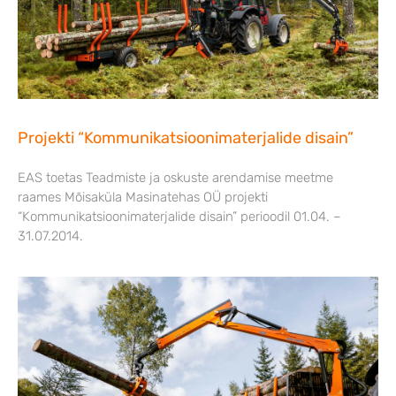
Projekti “Kommunikatsioonimaterjalide disain”
EAS toetas Teadmiste ja oskuste arendamise meetme
raames Mõisaküla Masinatehas OÜ projekti
“Kommunikatsioonimaterjalide disain” perioodil 01.04. –
31.07.2014.