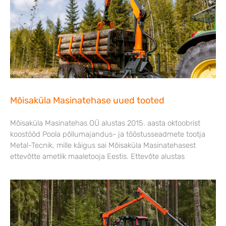
Mõisaküla Masinatehase uued tooted
Mõisaküla Masinatehas OÜ alustas 2015. aasta oktoobrist
koostööd Poola põllumajandus- ja tööstusseadmete tootja
Metal-Tecnik, mille käigus sai Mõisaküla Masinatehasest
ettevõtte ametlik maaletooja Eestis. Ettevõte alustas