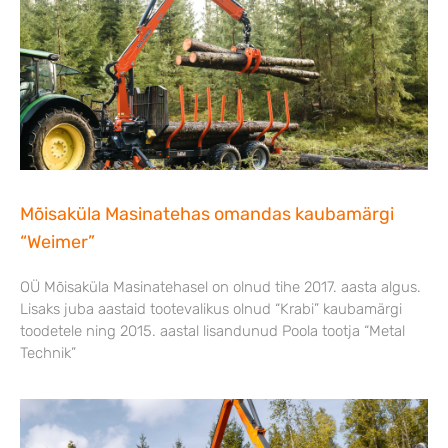
Mõisaküla Masinatehas omandas kaubamärgi
“Weimer”
OÜ Mõisaküla Masinatehasel on olnud tihe 2017. aasta algus.
Lisaks juba aastaid tootevalikus olnud “Krabi” kaubamärgi
toodetele ning 2015. aastal lisandunud Poola tootja “Metal
Technik”