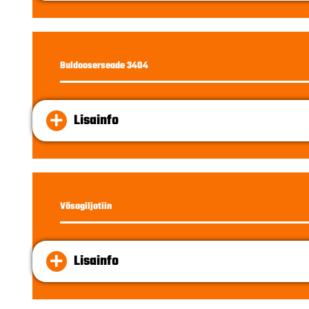
Buldooserseade 3404
Lisainfo
Võsagiljotiin
Lisainfo