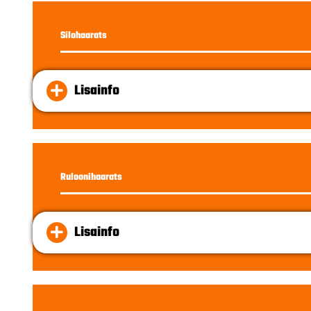
Silohaarats
Lisainfo
Ruloonihaarats
Lisainfo