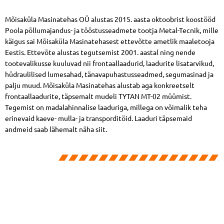
Mõisaküla Masinatehas OÜ alustas 2015. aasta oktoobrist koostööd
Poola põllumajandus- ja tööstusseadmete tootja Metal-Tecnik, mille
käigus sai Mõisaküla Masinatehasest ettevõtte ametlik maaletooja
Eestis. Ettevõte alustas tegutsemist 2001. aastal ning nende
tootevalikusse kuuluvad nii frontaallaadurid, laadurite lisatarvikud,
hüdraulilised lumesahad, tänavapuhastusseadmed, segumasinad ja
palju muud. Mõisaküla Masinatehas alustab aga konkreetselt
frontaallaadurite, täpsemalt mudeli TYTAN MT-02 müümist.
Tegemist on madalahinnalise laaduriga, millega on võimalik teha
erinevaid kaeve- mulla- ja transporditöid. Laaduri täpsemaid
andmeid saab lähemalt näha siit.