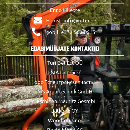
Enno Lilleste
E-post: info@mtm.ee
Mobiil +372 5628 6151
EDASIMÜÜJATE KONTAKTID
Türi Bel-Est OÜ
SIA Lattrack
ооо "спецтрансзапчасть"
MS Agrartechnik GmbH
Maschinen Mauritz GesmbH
Jatkone OY
Woodjob s.r.o.
Roald Moen AS