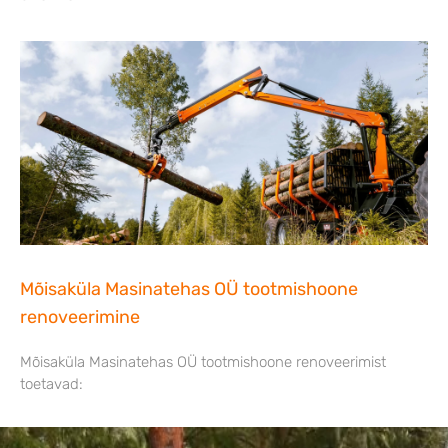
Mõisaküla Masinatehas OÜ tootmishoone
renoveerimine
Mõisaküla Masinatehas OÜ tootmishoone renoveerimist
toetavad: