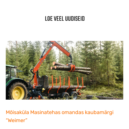
LOE VEEL UUDISEID
Mõisaküla Masinatehas omandas kaubamärgi
“Weimer”