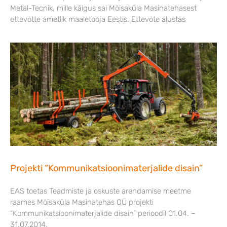
Metal-Tecnik, mille käigus sai Mõisaküla Masinatehasest
ettevõtte ametlik maaletooja Eestis. Ettevõte alustas
Projekti “Kommunikatsioonimaterjalide disain”
EAS toetas Teadmiste ja oskuste arendamise meetme
raames Mõisaküla Masinatehas OÜ projekti
“Kommunikatsioonimaterjalide disain” perioodil 01.04. –
31.07.2014.