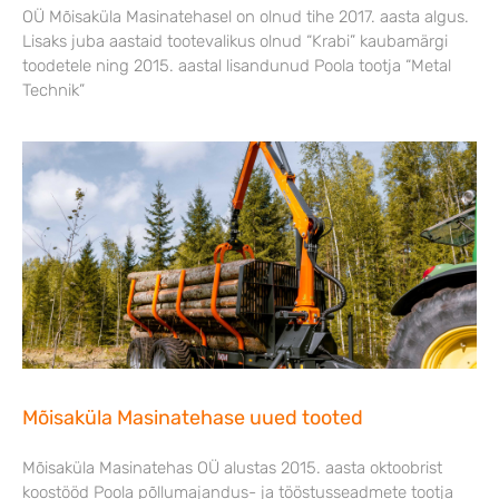
OÜ Mõisaküla Masinatehasel on olnud tihe 2017. aasta algus.
Lisaks juba aastaid tootevalikus olnud “Krabi” kaubamärgi
toodetele ning 2015. aastal lisandunud Poola tootja “Metal
Technik”
Mõisaküla Masinatehase uued tooted
Mõisaküla Masinatehas OÜ alustas 2015. aasta oktoobrist
koostööd Poola põllumajandus- ja tööstusseadmete tootja