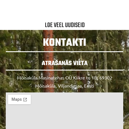
LOE VEEL UUDISEID
KONTAKTI
ATRAŠANĀS VIETA
Mõisaküla Masinatehas OÜ Kiikre tn 1B, 69302
Mõisaküla, Viljandimaa, Eesti