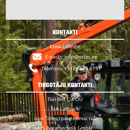
KONTAKTI
Enno Lilleste
E-pasts: info@mtm.ee
Telefons: +372 5628 6151
TIRGOTĀJU KONTAKTI
Türi Bel-Est OÜ
SIA Lattrack
ооо "спецтрансзапчасть"
MS Agrartechnik GmbH