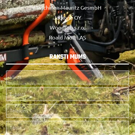
Maschinen Mauritz GesmbH
Jatkone OY
Woodjob s.r.o.
Roald Moen AS
RAKSTI MUMS